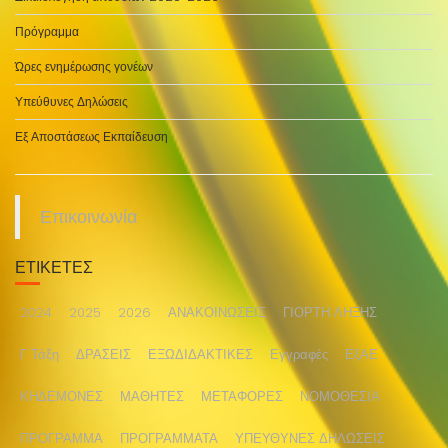
Πρόγραμμα
Ώρες ενημέρωσης γονέων
Υπεύθυνες Δηλώσεις
Εξ Αποστάσεως Εκπαίδευση
Επικοινωνία
ΕΤΙΚΈΤΕΣ
2024
2025
2026
ΑΝΑΚΟΙΝΩΣΕΙΣ
ΓΙΟΡΤΗ ΛΗΞΗΣ
Γ Τάξη
ΔΡΑΣΕΙΣ
ΕΞΩΔΙΔΑΚΤΙΚΕΣ
Εγγραφές
ΕξΑΕ
ΚΗΔΕΜΟΝΕΣ
ΜΑΘΗΤΕΣ
ΜΕΤΑΦΟΡΕΣ
ΝΟΜΟΘΕΣΙΑ
ΠΡΟΓΡΑΜΜΑ
ΠΡΟΓΡΑΜΜΑΤΑ
ΥΠΕΥΘΥΝΕΣ ΔΗΛΩΣΕΙΣ