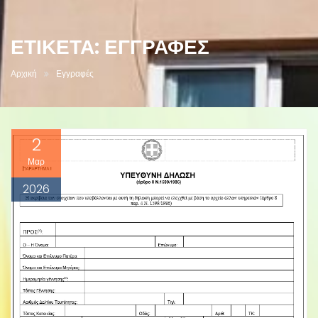
ΕΤΙΚΈΤΑ:
ΕΓΓΡΑΦΈΣ
Αρχική
Εγγραφές
2
Μαρ
2026