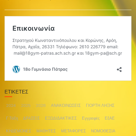
ΕΤΙΚΈΤΕΣ
2024
2025
2026
ΑΝΑΚΟΙΝΩΣΕΙΣ
ΓΙΟΡΤΗ ΛΗΞΗΣ
Γ Τάξη
ΔΡΑΣΕΙΣ
ΕΞΩΔΙΔΑΚΤΙΚΕΣ
Εγγραφές
ΕξΑΕ
ΚΗΔΕΜΟΝΕΣ
ΜΑΘΗΤΕΣ
ΜΕΤΑΦΟΡΕΣ
ΝΟΜΟΘΕΣΙΑ