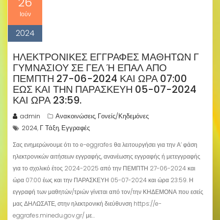
26
Ιούν
2024
ΗΛΕΚΤΡΟΝΙΚΈΣ ΕΓΓΡΑΦΈΣ ΜΑΘΗΤΏΝ Γ
ΓΥΜΝΑΣΊΟΥ ΣΕ ΓΕΛ Ή ΕΠΑΛ ΑΠΌ Π
ΕΜΠΤΗ 27-06-2024 ΚΑΙ ΏΡΑ 07:00 Έ
ΩΣ ΚΑΙ ΤΗΝ ΠΑΡΑΣΚΕΥΗ 05-07-2024 Κ
ΑΙ ΏΡΑ 23:59.
admin
Ανακοινώσεις
Γονείς/Κηδεμόνες
,
2024
Γ Τάξη
Εγγραφές
,
,
Σας ενημερώνουμε ότι το e-eggrafes θα λειτουργήσει για την Α’ φάση
ηλεκτρονικών αιτήσεων εγγραφής, ανανέωσης εγγραφής ή μετεγγραφής
για το σχολικό έτος 2024-2025 από την ΠΕΜΠΤΗ 27-06-2024 και
ώρα 07:00 έως και την ΠΑΡΑΣΚΕΥΗ 05-07-2024 και ώρα 23:59. Η
εγγραφή των μαθητών/τριών γίνεται από τον/την ΚΗΔΕΜΟΝΑ που εσείς
μας ΔΗΛΩΣΑΤΕ, στην ηλεκτρονική διεύθυνση https://e-
eggrafes.minedu.gov.gr/ με…