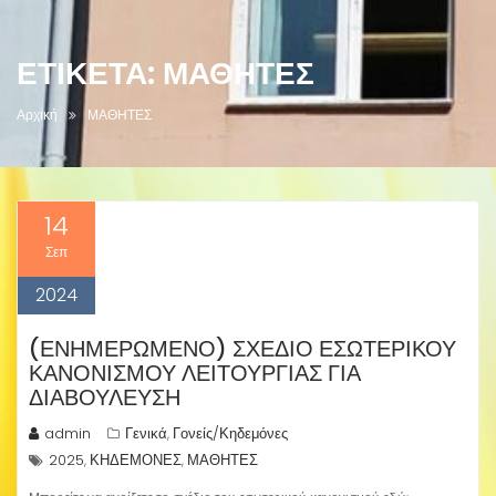
ΕΤΙΚΈΤΑ:
ΜΑΘΗΤΕΣ
Αρχική
ΜΑΘΗΤΕΣ
14
Σεπ
2024
(ΕΝΗΜΕΡΩΜΈΝΟ) ΣΧΈΔΙΟ ΕΣΩΤΕΡΙΚΟΎ
ΚΑΝΟΝΙΣΜΟΎ ΛΕΙΤΟΥΡΓΊΑΣ ΓΙΑ
ΔΙΑΒΟΎΛΕΥΣΗ
admin
Γενικά
Γονείς/Κηδεμόνες
,
2025
ΚΗΔΕΜΟΝΕΣ
ΜΑΘΗΤΕΣ
,
,